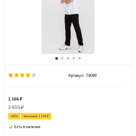
Артикул: 74099
1 166
₽
2 915
₽
-
60
%
Экономия
1 749
₽
Есть в наличии