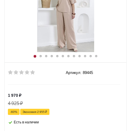
Артикул: 89445
1 970
₽
4 925
₽
-
60
%
Экономия
2 955
₽
Есть в наличии