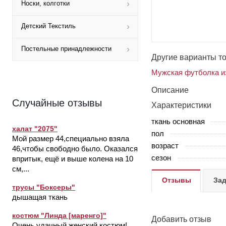
Носки, колготки
Детский Текстиль
Постельные принадлежности
Другие варианты т
Мужская футболка из
Описание
Случайные отзывы
Характеристики
ткань основная
халат "2075"
пол
Мой размер 44,специально взяла
возраст
46,чтобы свободно было. Оказался
сезон
впритык, ещё и выше колена на 10
см,...
Отзывы
Зад
трусы "Боксеры"
дышащая ткань
костюм "Линда [маренго]"
Добавить отзыв
Очень удачный женский костюм!