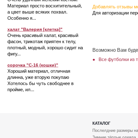
Материал просто восхитительный,
Добавлять отзывы мо
а цвет выше всяких похвал.
Для авторизации пе
Особенно я...
халат "Валерия [клетка]"
Очень красивый халат, красивый
фасон, трикотаж приятен к телу,
плотный, модный, хорошо сидит на
Возможно Вам буде
фигу...
Все футболки из 
сорочка "С-16 (кошки)"
Хороший материал, отличная
длинна, уже вторую покупаю
Хотелось бы чуть свободнее в
пройме, ил...
КАТАЛОГ
Послелдние размеры на
Зимние тёплые одеяла