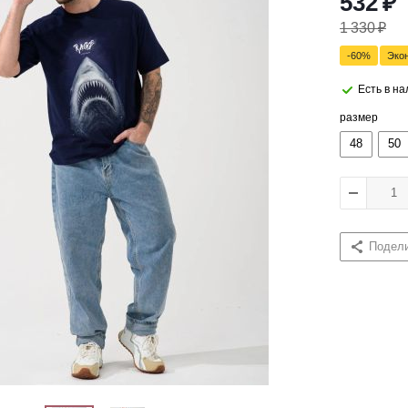
532
₽
1 330
₽
-
60
%
Эко
Есть в н
размер
48
50
Подел