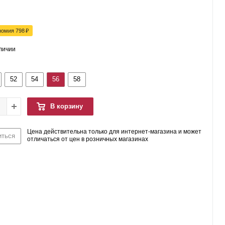
номия
798
₽
аличии
52
54
56
58
В корзину
Цена действительна только для интернет-магазина и может
иться
отличаться от цен в розничных магазинах