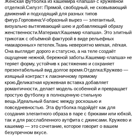
Женская футболка из кашемира «лапша» с кружевной
отделкой.Силуэт: Прямой, свободный, не сковывающий
движений и подходящий для разных типов
фигур.Горловина:V-образный вырез — элегантный,
визуально вытягивающий шею и добавляющий образу
женственности.Материал:Кашемир «лапша». Это элитный
трикотаж с объёмной фактурой в виде рельефных
«макаронных» петелек.Ткань невероятно мягкая, лёгкая.
Она выглядит дорого и статусно, а на теле создаёт
ощущение нежной, бережной заботы.Кашемир «лапша» не
теряет форму, устойчив к растяжению и сохраняет
презентабельный вид долгое время.Отделка:Кружево —
изящный контраст к лаконичному прямому
крою.Деликатная кружевная вставка добавляет
романтичности, делает модель особенной и превращает
простую футболку в полноценную стильную
вещь.Идеальный баланс между роскошью и
повседневностью. Эта футболка подойдёт как для
создания элегантного образа в паре с брюками или юбкой,
так и для расслабленного аутфита с джинсами. Кружево и
кашемир — это сочетание, которое говорит о вашем
безупречном вкусе.