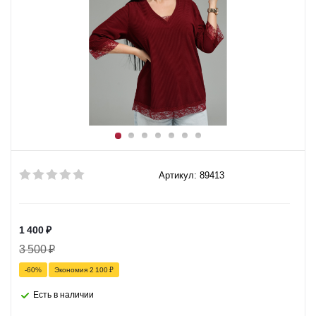
Артикул: 89413
1 400
₽
3 500
₽
-
60
%
Экономия
2 100
₽
Есть в наличии