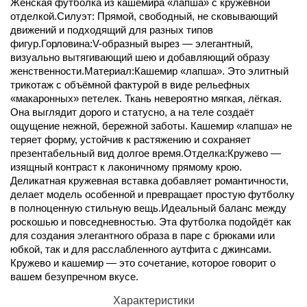
Женская футболка из кашемира «лапша» с кружевной
отделкой.Силуэт: Прямой, свободный, не сковывающий
движений и подходящий для разных типов
фигур.Горловина:V-образный вырез — элегантный,
визуально вытягивающий шею и добавляющий образу
женственности.Материал:Кашемир «лапша». Это элитный
трикотаж с объёмной фактурой в виде рельефных
«макаронных» петелек. Ткань невероятно мягкая, лёгкая.
Она выглядит дорого и статусно, а на теле создаёт
ощущение нежной, бережной заботы. Кашемир «лапша» не
теряет форму, устойчив к растяжению и сохраняет
презентабельный вид долгое время.Отделка:Кружево —
изящный контраст к лаконичному прямому крою.
Деликатная кружевная вставка добавляет романтичности,
делает модель особенной и превращает простую футболку
в полноценную стильную вещь.Идеальный баланс между
роскошью и повседневностью. Эта футболка подойдёт как
для создания элегантного образа в паре с брюками или
юбкой, так и для расслабленного аутфита с джинсами.
Кружево и кашемир — это сочетание, которое говорит о
вашем безупречном вкусе.
Характеристики