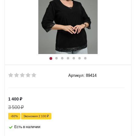
Артикул: 89414
1 400
₽
3 500
₽
-
60
%
Экономия
2 100
₽
Есть в наличии