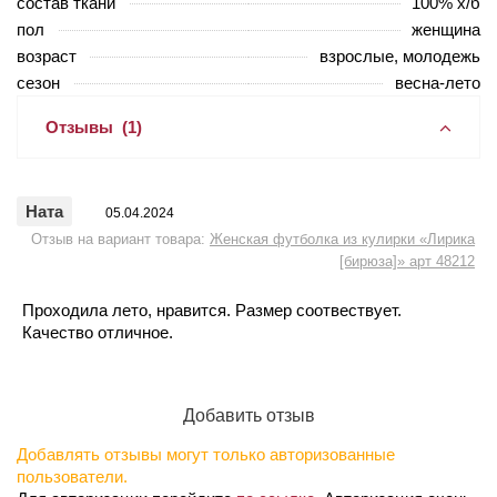
состав ткани
100% х/б
пол
женщина
возраст
взрослые, молодежь
сезон
весна-лето
Отзывы
(1)
Ната
05.04.2024
Отзыв на вариант товара:
Женская футболка из кулирки «Лирика
[бирюза]» арт 48212
Проходила лето, нравится. Размер соотвествует.
Качество отличное.
Добавить отзыв
Добавлять отзывы могут только авторизованные
пользователи.