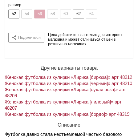
размер
52
54
56
58
60
62
64
Цена действительна только для интернет-
Поделиться
магазина и может отличаться от цен в
розничных магазинах
Другие варианты товара
Женская футболка из кулирки «Лирика [бирюза]» арт 48212
Женская футболка из кулирки «Лирика [черный]» арт 48210
Женская футболка из кулирки «Лирика [сухая роза]» арт
48209
Женская футболка из кулирки «Лирика [лиловый]» арт
48207
Женская футболка из кулирки «Лирика [бордо]» арт 48319
Описание
Футболка давно стала неотъемлемой частью базового