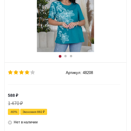
Артикул: 48208
588
₽
1 470
₽
-
60
%
Экономия
882
₽
Нет в наличии