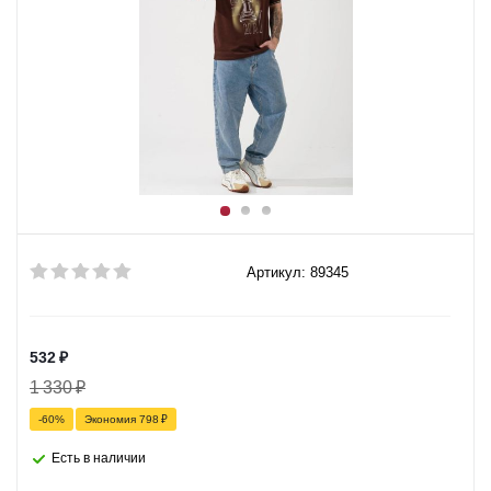
Артикул: 89345
532
₽
1 330
₽
-
60
%
Экономия
798
₽
Есть в наличии