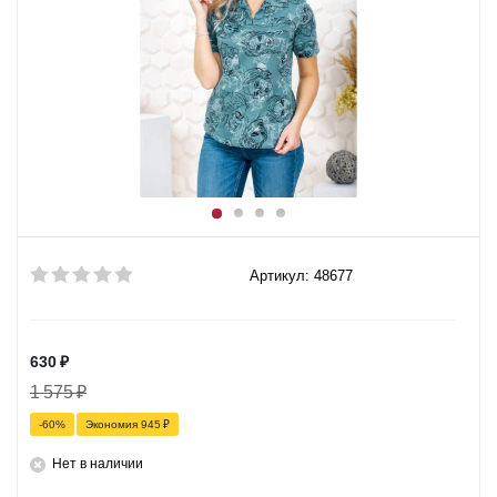
Артикул: 48677
630
₽
1 575
₽
-
60
%
Экономия
945
₽
Нет в наличии