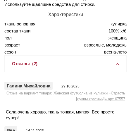
Используйте щадящие средства для стирки.
Характеристики
ткань основная
кулирка
состав ткани
100% х/б
пол
женщина
возраст
взрослые, молодежь
сезон
весна-лето
Отзывы
(2)
Галина Михайловна
29.10.2023
Отзыв на вариант товара:
Женская футболка из кулирки «Страсть
[буквы красный]» арт 67557
Села очень хорошо, ткань тонкая, мягкая. Все просто
супер!
Ива
14.11.2023