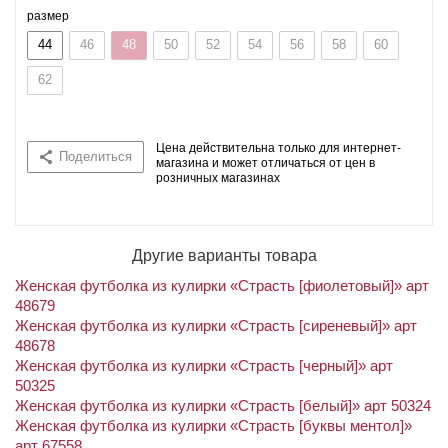
размер
44
46
48
50
52
54
56
58
60
62
Цена действительна только для интернет-
Поделиться
магазина и может отличаться от цен в
розничных магазинах
Другие варианты товара
Женская футболка из кулирки «Страсть [фиолетовый]» арт
48679
Женская футболка из кулирки «Страсть [сиреневый]» арт
48678
Женская футболка из кулирки «Страсть [черный]» арт
50325
Женская футболка из кулирки «Страсть [белый]» арт 50324
Женская футболка из кулирки «Страсть [буквы ментол]»
арт 67558