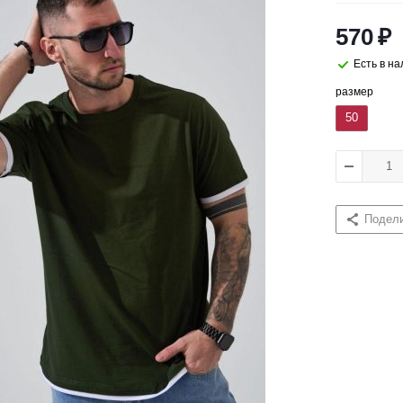
570
₽
Есть в н
размер
50
Подел