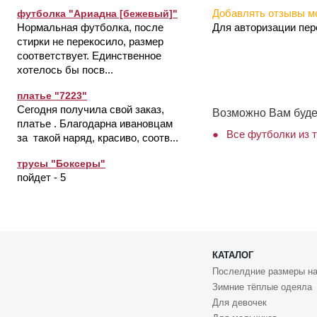
Добавлять отзывы мо
футболка "Ариадна [бежевый]"
Для авторизации пе
Нормальная футболка, после
стирки не перекосило, размер
соответствует. Единственное
хотелось бы посв...
платье "7223"
Сегодня получила свой заказ,
Возможно Вам буде
платье . Благодарна ивановцам
Все футболки из 
за такой наряд, красиво, соотв...
трусы "Боксеры"
пойдет - 5
КАТАЛОГ
Послелдние размеры на
Зимние тёплые одеяла
Для девочек