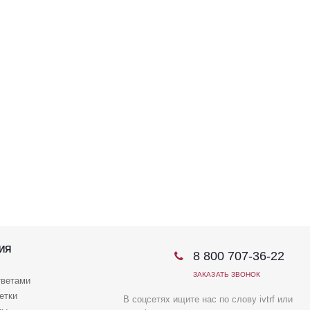
ИЯ
8 800 707-36-22
ЗАКАЗАТЬ ЗВОНОК
тветами
етки
В соцсетях ищите нас по слову ivtrf или