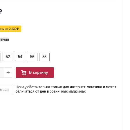
₽
номия
2 139
₽
аличии
52
54
56
58
В корзину
Цена действительна только для интернет-магазина и может
иться
отличаться от цен в розничных магазинах