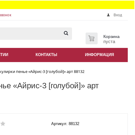
звонок
Вход
0
Корзина
пуста
НТИИ
КОНТАКТЫ
ИНФОРМАЦИЯ
 кулирки пенье «Айрис-3 [голубой]» арт 88132
нье «Айрис-3 [голубой]» арт
Артикул: 88132