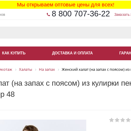
Мы открываем оптовые цены для всех!
8 800 707-36-22
нов
Заказать 
КАК КУПИТЬ
ДОСТАВКА И ОПЛАТА
ГАРА
икотаж
Халаты
На запах
Женский халат (на запах с поясом) из
ат (на запах с поясом) из кулирки пе
р 48