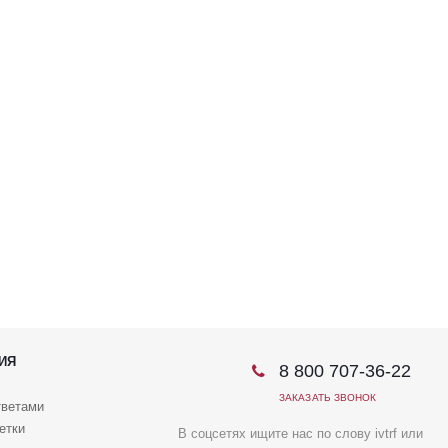
ИЯ
8 800 707-36-22
ЗАКАЗАТЬ ЗВОНОК
тветами
етки
В соцсетях ищите нас по слову ivtrf или