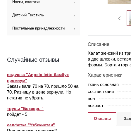
Носки, колготки
Детский Текстиль
Постельные принадлежности
Описание
Халат женский из тр
в две шлевки, встав
Случайные отзывы
формы. Борта и горл
подушка "Angelo letto бамбук
Характеристики
премиум"
ткань основная
Заказывали 70 на 70, пришло 50 на
состав ткани
70. Разницу в цене вернули. Но
негатив не убрать.
пол
возраст
трусы "Боксеры"
пойдет - 5
Отзывы
Зад
салфетка "Узбекистан"
Под ложечки и вилочки?