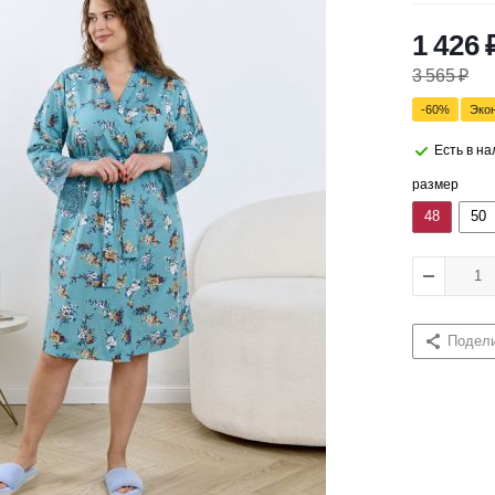
1 426
3 565
₽
-
60
%
Эко
Есть в н
размер
48
50
Подел