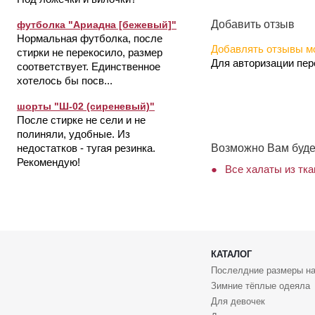
Добавить отзыв
футболка "Ариадна [бежевый]"
Нормальная футболка, после
Добавлять отзывы мо
стирки не перекосило, размер
Для авторизации пе
соответствует. Единственное
хотелось бы посв...
шорты "Ш-02 (сиреневый)"
После стирке не сели и не
полиняли, удобные. Из
Возможно Вам буде
недостатков - тугая резинка.
Рекомендую!
Все халаты из тка
КАТАЛОГ
Послелдние размеры на
Зимние тёплые одеяла
Для девочек