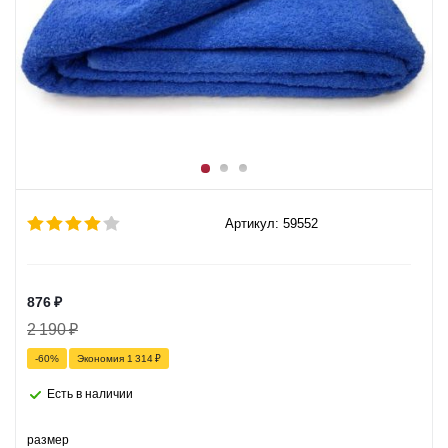
Артикул: 59552
876
₽
2 190
₽
-
60
%
Экономия
1 314
₽
Есть в наличии
размер