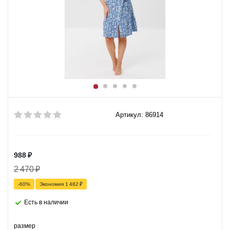
Артикул: 86914
988
₽
2 470
₽
-
60
%
Экономия
1 482
₽
Есть в наличии
размер