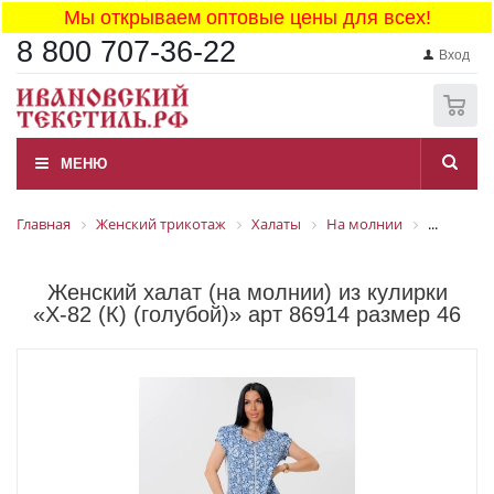
Мы открываем оптовые цены для всех!
8 800 707-36-22
Вход
0
МЕНЮ
Главная
Женский трикотаж
Халаты
На молнии
...
Женский халат (на молнии) из кулирки
«Х-82 (К) (голубой)» арт 86914 размер 46