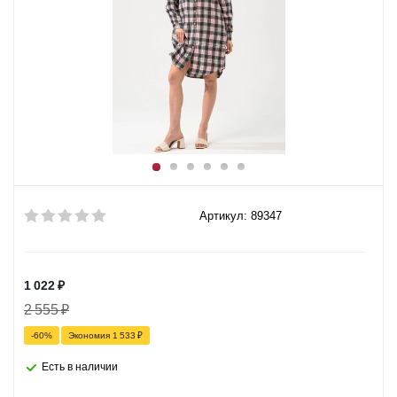
Артикул: 89347
1 022
₽
2 555
₽
-
60
%
Экономия
1 533
₽
Есть в наличии