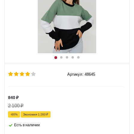
Артикул: 48645
840
₽
2 100
₽
-
60
%
Экономия
1 260
₽
Есть в наличии