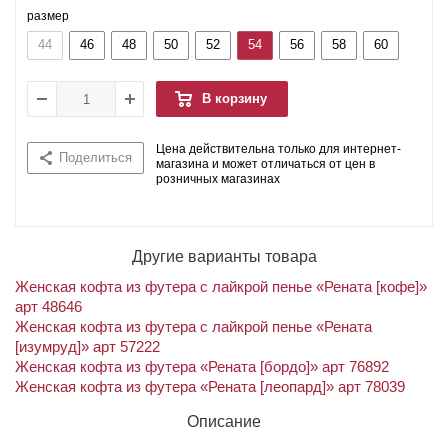
размер
44
46
48
50
52
54
56
58
60
В корзину
Цена действительна только для интернет-
Поделиться
магазина и может отличаться от цен в
розничных магазинах
Другие варианты товара
Женская кофта из футера с лайкрой пенье «Рената [кофе]»
арт 48646
Женская кофта из футера с лайкрой пенье «Рената
[изумруд]» арт 57222
Женская кофта из футера «Рената [бордо]» арт 76892
Женская кофта из футера «Рената [леопард]» арт 78039
Описание