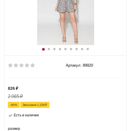
Артикул: 89920
826
₽
2 065
₽
-
60
%
Экономия
1 239
₽
Есть в наличии
размер