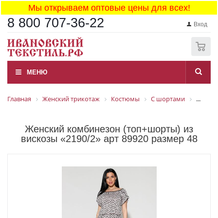
Мы открываем оптовые цены для всех!
8 800 707-36-22
Вход
0
МЕНЮ
Главная
Женский трикотаж
Костюмы
С шортами
...
Женский комбинезон (топ+шорты) из
вискозы «2190/2» арт 89920 размер 48