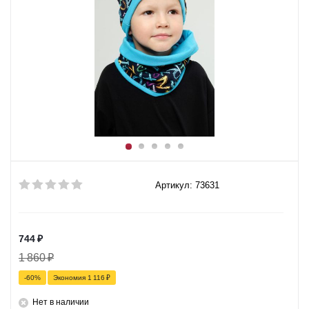
Артикул: 73631
744
₽
1 860
₽
-
60
%
Экономия
1 116
₽
Нет в наличии