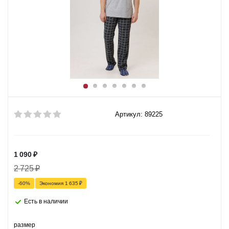
Артикул: 89225
1 090
₽
2 725
₽
-
60
%
Экономия
1 635
₽
Есть в наличии
размер