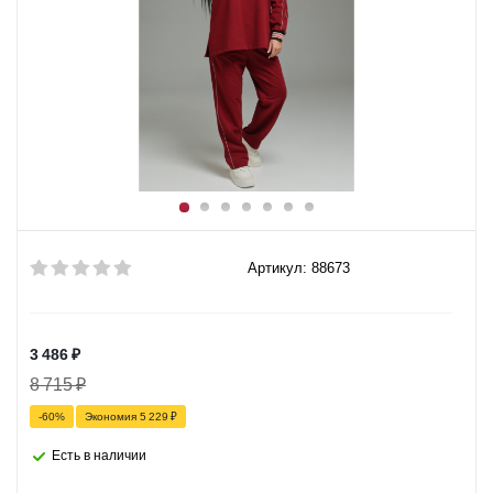
Артикул: 88673
3 486
₽
8 715
₽
-
60
%
Экономия
5 229
₽
Есть в наличии