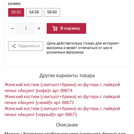
размер
50-52
54-56
58-60
В корзину
Цена действительна только для интернет-
Поделиться
магазина и может отличаться от цен в
розничных магазинах
Другие варианты товара
Женский костюм (свитшот+брюки) из футера с лайкрой
пенье «Акцент [кофе]» арт 88674
Женский костюм (свитшот+брюки) из футера с лайкрой
пенье «Акцент [синий]» арт 88672
Женский костюм (свитшот+брюки) из футера с лайкрой
пенье «Акцент [черный]» арт 88671
Описание
Модель: Комплект свободного кроя (свитшот+ брюки) для