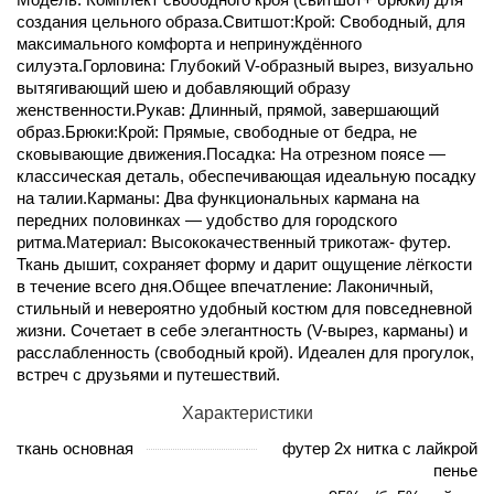
создания цельного образа.Свитшот:Крой: Свободный, для
максимального комфорта и непринуждённого
силуэта.Горловина: Глубокий V-образный вырез, визуально
вытягивающий шею и добавляющий образу
женственности.Рукав: Длинный, прямой, завершающий
образ.Брюки:Крой: Прямые, свободные от бедра, не
сковывающие движения.Посадка: На отрезном поясе —
классическая деталь, обеспечивающая идеальную посадку
на талии.Карманы: Два функциональных кармана на
передних половинках — удобство для городского
ритма.Материал: Высококачественный трикотаж- футер.
Ткань дышит, сохраняет форму и дарит ощущение лёгкости
в течение всего дня.Общее впечатление: Лаконичный,
стильный и невероятно удобный костюм для повседневной
жизни. Сочетает в себе элегантность (V-вырез, карманы) и
расслабленность (свободный крой). Идеален для прогулок,
встреч с друзьями и путешествий.
Характеристики
ткань основная
футер 2х нитка с лайкрой
пенье