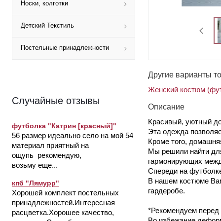
Носки, колготки
Детский Текстиль
Постельные принадлежности
Другие варианты т
Женский костюм (фут
Случайные отзывы
Описание
Красивый, уютный д
футболка "Катрин [красный]"
Эта одежда позволяе
56 размер идеально село на мой 54
Кроме того, домашня
материал приятный на
Мы решили найти для
ощупь рекомендую,
гармонирующих межд
возьму еще...
Спереди на футболке
В нашем костюме Ва
кпб "Лямурр"
гардеробе.
Хорошей комплект постельных
принадлежностей.Интересная
*Рекомендуем перед 
расцветка.Хорошее качество,
Во избежание дефор