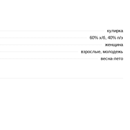
кулирка
60% х/б, 40% п/э
женщина
взрослые, молодежь
весна-лето