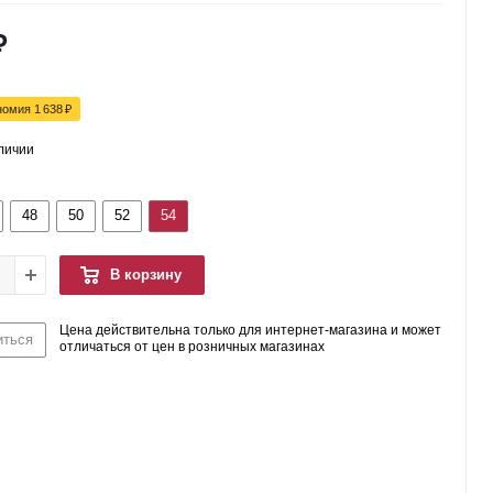
₽
номия
1 638
₽
аличии
48
50
52
54
В корзину
Цена действительна только для интернет-магазина и может
иться
отличаться от цен в розничных магазинах