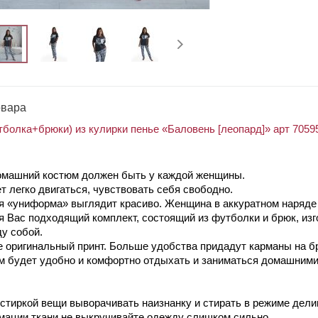
овара
болка+брюки) из кулирки пенье «Баловень [леопард]» арт 7059
омашний костюм должен быть у каждой женщины.
т легко двигаться, чувствовать себя свободно.
я «униформа» выглядит красиво. Женщина в аккуратном наряде 
 Вас подходящий комплект, состоящий из футболки и брюк, изг
у собой.
 оригинальный принт. Больше удобства придадут карманы на б
м будет удобно и комфортно отдыхать и заниматься домашним
стиркой вещи выворачивать наизнанку и стирать в режиме дели
мации ткани не выкручивайте одежду слишком сильно.