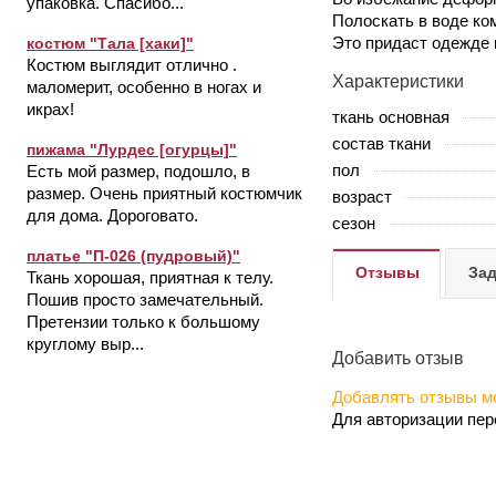
упаковка. Спасибо...
Полоскать в воде ко
Это придаст одежде м
костюм "Тала [хаки]"
Костюм выглядит отлично .
Характеристики
маломерит, особенно в ногах и
икрах!
ткань основная
состав ткани
пижама "Лурдес [огурцы]"
пол
Есть мой размер, подошло, в
размер. Очень приятный костюмчик
возраст
для дома. Дороговато.
сезон
платье "П-026 (пудровый)"
Отзывы
Зад
Ткань хорошая, приятная к телу.
Пошив просто замечательный.
Претензии только к большому
круглому выр...
Добавить отзыв
Добавлять отзывы мо
Для авторизации пе