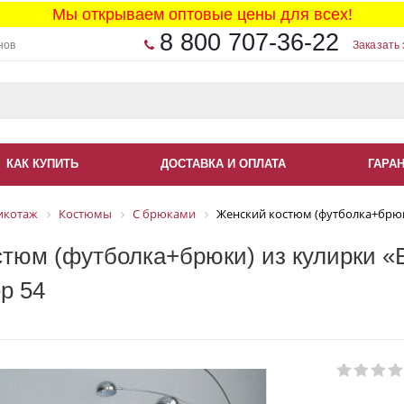
Мы открываем оптовые цены для всех!
8 800 707-36-22
нов
Заказать 
КАК КУПИТЬ
ДОСТАВКА И ОПЛАТА
ГАРА
икотаж
Костюмы
С брюками
Женский костюм (футболка+брюки
тюм (футболка+брюки) из кулирки «Б
р 54