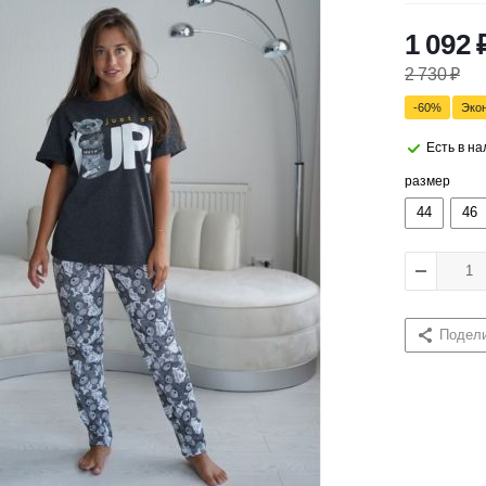
1 092
2 730
₽
-
60
%
Эко
Есть в н
размер
44
46
Подел