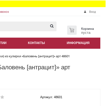
звонок
Вход
0
Корзина
пуста
НТИИ
КОНТАКТЫ
ИНФОРМАЦИЯ
) из кулирки «Баловень [антрацит]» арт 48601
аловень [антрацит]» арт
Артикул: 48601