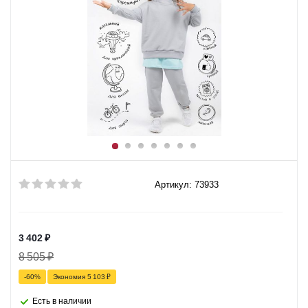
Артикул: 73933
3 402
₽
8 505
₽
-
60
%
Экономия
5 103
₽
Есть в наличии