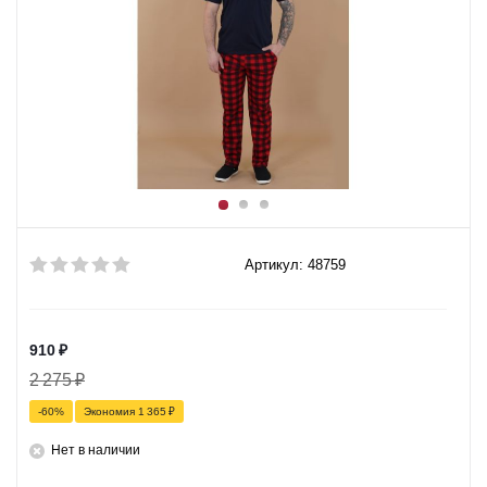
Артикул: 48759
910
₽
2 275
₽
-
60
%
Экономия
1 365
₽
Нет в наличии