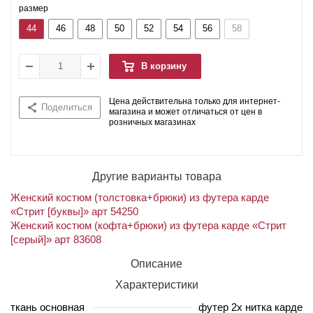
размер
44
46
48
50
52
54
56
58
В корзину
Цена действительна только для интернет-
Поделиться
магазина и может отличаться от цен в
розничных магазинах
Другие варианты товара
Женский костюм (толстовка+брюки) из футера карде
«Стрит [буквы]» арт 54250
Женский костюм (кофта+брюки) из футера карде «Стрит
[серый]» арт 83608
Описание
Характеристики
ткань основная
футер 2х нитка карде