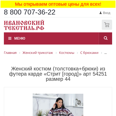
Мы открываем оптовые цены для всех!
8 800 707-36-22
Вход
0
МЕНЮ
Главная
Женский трикотаж
Костюмы
С брюками
...
Женский костюм (толстовка+брюки) из
футера карде «Стрит [город]» арт 54251
размер 44