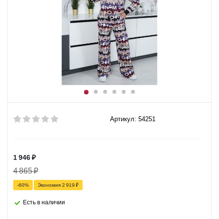
Артикул: 54251
1 946
₽
4 865
₽
-
60
%
Экономия
2 919
₽
Есть в наличии