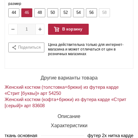
размер
44
46
48
50
52
54
56
58
В корзину
Цена действительна только для интернет-
Поделиться
магазина и может отличаться от цен в
розничных магазинах
Другие варианты товара
Женский костюм (толстовка+брюки) из футера карде
«Стрит [буквы]» арт 54250
Женский костюм (кофта+брюки) из футера карде «Стрит
[серый]» арт 83608
Описание
Характеристики
ткань основная
футер 2х нитка карде