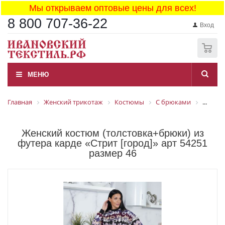
Мы открываем оптовые цены для всех!
8 800 707-36-22
Вход
0
МЕНЮ
Главная
Женский трикотаж
Костюмы
С брюками
...
Женский костюм (толстовка+брюки) из
футера карде «Стрит [город]» арт 54251
размер 46