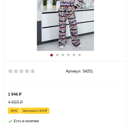
Артикул: 54251
1 946
₽
4 865
₽
-
60
%
Экономия
2 919
₽
Есть в наличии