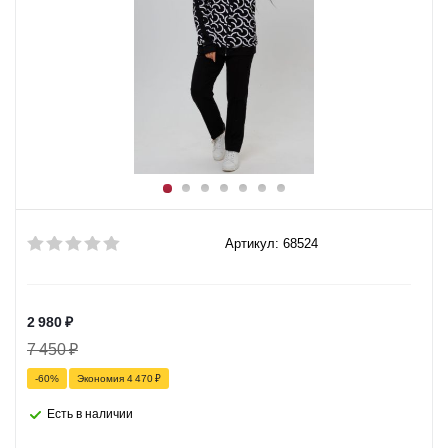
Артикул: 68524
2 980
₽
7 450
₽
-
60
%
Экономия
4 470
₽
Есть в наличии