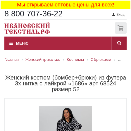
Мы открываем оптовые цены для всех!
8 800 707-36-22
Вход
0
МЕНЮ
Главная
Женский трикотаж
Костюмы
С брюками
...
Женский костюм (бомбер+брюки) из футера
3х нитка с лайкрой «1686» арт 68524
размер 52