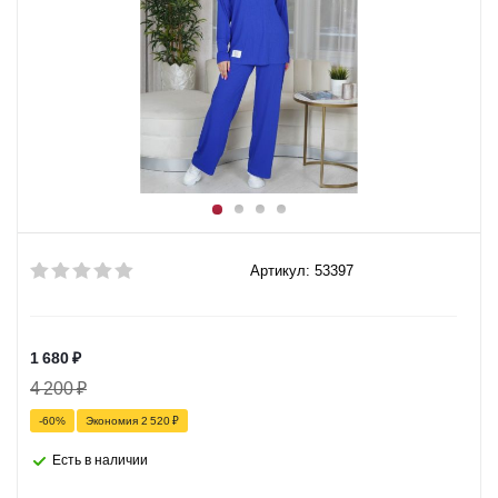
Артикул: 53397
1 680
₽
4 200
₽
-
60
%
Экономия
2 520
₽
Есть в наличии