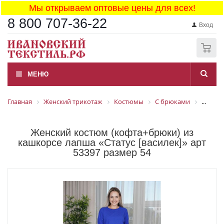
Мы открываем оптовые цены для всех!
8 800 707-36-22
Вход
0
МЕНЮ
Главная
Женский трикотаж
Костюмы
С брюками
...
Женский костюм (кофта+брюки) из
кашкорсе лапша «Статус [василек]» арт
53397 размер 54