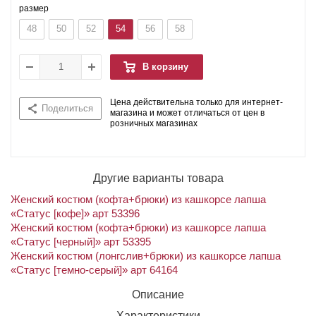
размер
48
50
52
54
56
58
В корзину
Цена действительна только для интернет-
Поделиться
магазина и может отличаться от цен в
розничных магазинах
Другие варианты товара
Женский костюм (кофта+брюки) из кашкорсе лапша
«Статус [кофе]» арт 53396
Женский костюм (кофта+брюки) из кашкорсе лапша
«Статус [черный]» арт 53395
Женский костюм (лонгслив+брюки) из кашкорсе лапша
«Статус [темно-серый]» арт 64164
Описание
Характеристики