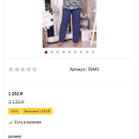
Артикул: 35443
1 252
₽
3 130
₽
-
60
%
Экономия
1 878
₽
Есть в наличии
размер