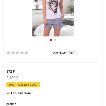
Артикул: 18370
872
₽
2 180
₽
-
60
%
Экономия
1 308
₽
Есть в наличии
размер