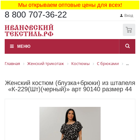
Мы открываем оптовые цены для всех!
8 800 707-36-22
Вход
0
МЕНЮ
Главная
Женский трикотаж
Костюмы
С брюками
...
Женский костюм (блузка+брюки) из штапеля
«К-229(Шт)(черный)» арт 90140 размер 44