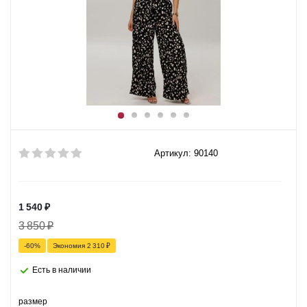
Артикул: 90140
1 540
₽
3 850
₽
-
60
%
Экономия
2 310
₽
Есть в наличии
размер