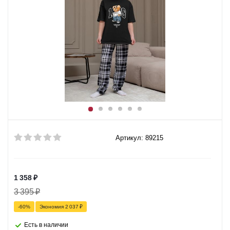
Артикул: 89215
1 358
₽
3 395
₽
-
60
%
Экономия
2 037
₽
Есть в наличии