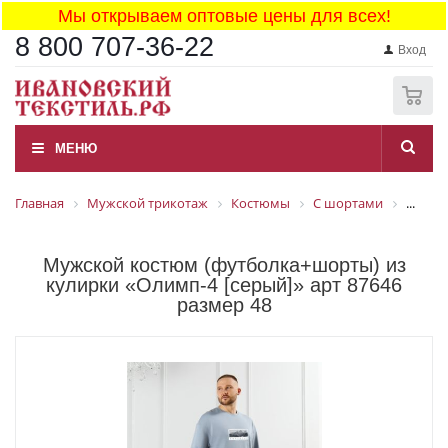
Мы открываем оптовые цены для всех!
8 800 707-36-22
Вход
0
МЕНЮ
Главная
Мужской трикотаж
Костюмы
С шортами
...
Мужской костюм (футболка+шорты) из
кулирки «Олимп-4 [серый]» арт 87646
размер 48