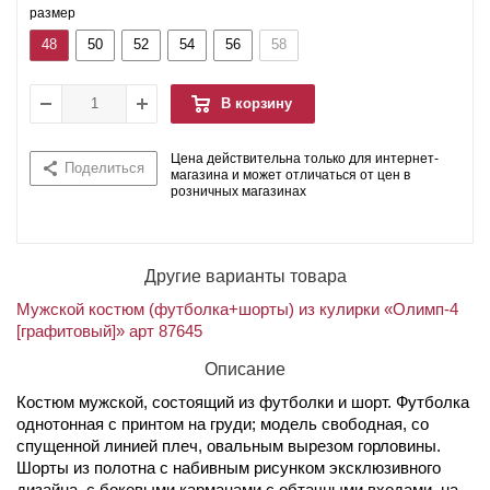
размер
48
50
52
54
56
58
В корзину
Цена действительна только для интернет-
Поделиться
магазина и может отличаться от цен в
розничных магазинах
Другие варианты товара
Мужской костюм (футболка+шорты) из кулирки «Олимп-4
[графитовый]» арт 87645
Описание
Костюм мужской, состоящий из футболки и шорт. Футболка
однотонная с принтом на груди; модель свободная, со
спущенной линией плеч, овальным вырезом горловины.
Шорты из полотна с набивным рисунком эксклюзивного
дизайна, с боковыми карманами с обтачными входами, на