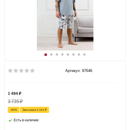
Артикул: 87646
1 494
₽
3 735
₽
-
60
%
Экономия
2 241
₽
Есть в наличии