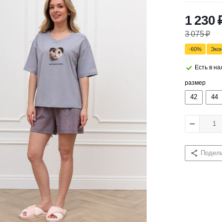
1 230
3 075
₽
-
60
%
Эко
Есть в н
размер
42
44
Подел