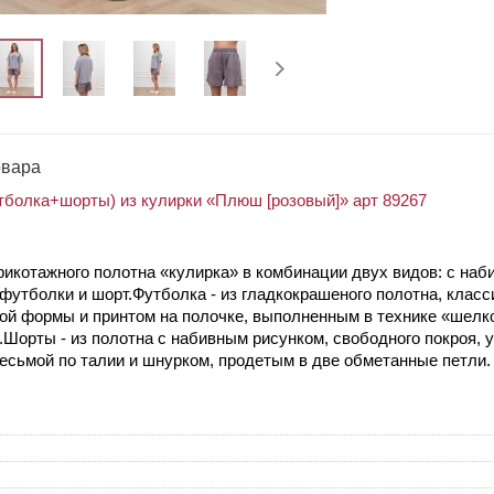
овара
болка+шорты) из кулирки «Плюш [розовый]» арт 89267
рикотажного полотна «кулирка» в комбинации двух видов: с наб
 футболки и шорт.Футболка - из гладкокрашеного полотна, класс
ной формы и принтом на полочке, выполненным в технике «шелк
.Шорты - из полотна с набивным рисунком, свободного покроя, 
тесьмой по талии и шнурком, продетым в две обметанные петли.