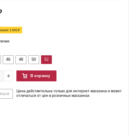
₽
номия
1 845
₽
аличии
46
48
50
52
В корзину
Цена действительна только для интернет-магазина и может
иться
отличаться от цен в розничных магазинах