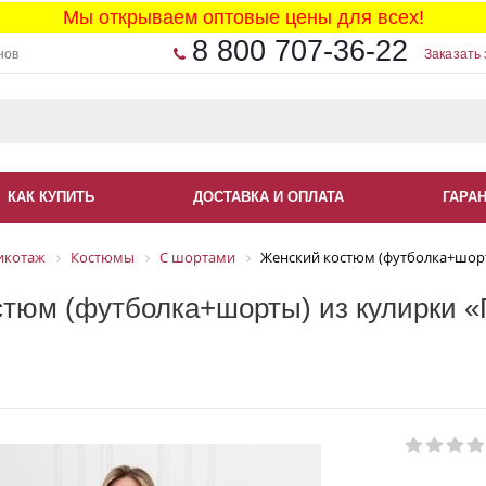
Мы открываем оптовые цены для всех!
8 800 707-36-22
нов
Заказать 
КАК КУПИТЬ
ДОСТАВКА И ОПЛАТА
ГАРА
икотаж
Костюмы
С шортами
Женский костюм (футболка+шорт
тюм (футболка+шорты) из кулирки «