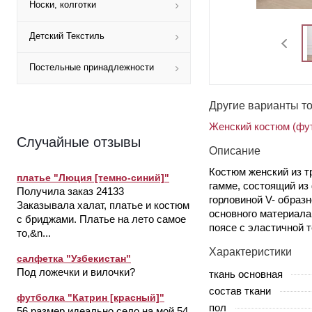
Носки, колготки
Детский Текстиль
Постельные принадлежности
Другие варианты т
Женский костюм (фут
Случайные отзывы
Описание
Костюм женский из т
платье "Люция [темно-синий]"
гамме, состоящий из
Получила заказ 24133
горловиной V- образ
Заказывала халат, платье и костюм
основного материала
с бриджами. Платье на лето самое
поясе с эластичной 
то,&n...
Характеристики
салфетка "Узбекистан"
Под ложечки и вилочки?
ткань основная
состав ткани
футболка "Катрин [красный]"
пол
56 размер идеально село на мой 54