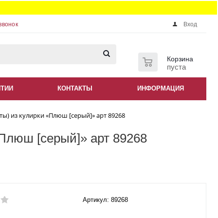
звонок
Вход
0
Корзина
пуста
НТИИ
КОНТАКТЫ
ИНФОРМАЦИЯ
ы) из кулирки «Плюш [серый]» арт 89268
Плюш [серый]» арт 89268
Артикул: 89268