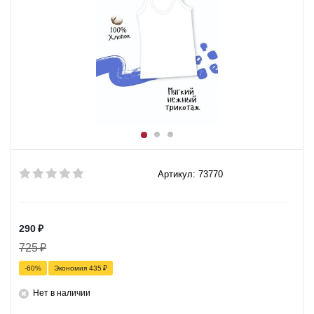
Артикул: 73770
290
₽
725
₽
-
60
%
Экономия
435
₽
Нет в наличии