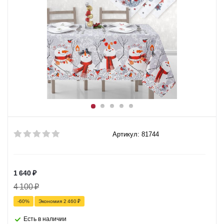
Артикул: 81744
1 640
₽
4 100
₽
-
60
%
Экономия
2 460
₽
Есть в наличии