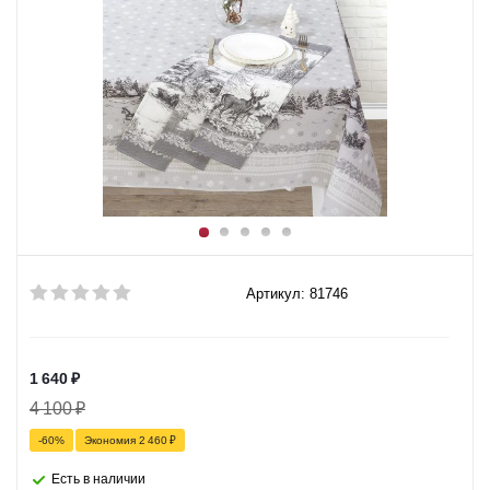
Артикул: 81746
1 640
₽
4 100
₽
-
60
%
Экономия
2 460
₽
Есть в наличии