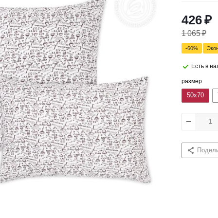
426
₽
1 065
₽
-
60
%
Эко
Есть в н
размер
50x70
Подел