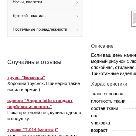
Носки, колготки
Детский Текстиль
Постельные принадлежности
Описание
Если ваш день начин
модный рисунок с лю
Случайные отзывы
спокойная, стильная,
Трикотажные изделия
трусы "Боксеры"
Хороший трусняк. Примерно такие
Характеристики
носил в армии:)
ткань основная
одеяло "Angelo letto стандарт
плотность ткани
верблюжья шерсть"
состав ткани
Пока претензий нет, купила одеяло
пол
и подушку.
упаковка
туника "Т-014 (ментол)"
возраст
ткань достаточно плотная,сшито