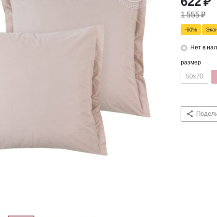
622
₽
1 555
₽
-
60
%
Эко
Нет в на
размер
50x70
Подел