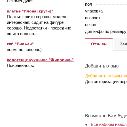
Рекомендую!!!
пол
упаковка
платье "Илона [круги]"
Платье сшито хорошо, модель
возраст
интересная, сидит на фигуре
сезон
хорошо. Недостатки - посредине
доп инфо по размеру
вшита полоса...
Отзывы
Зад
кпб "Вивьен"
норм. но попсово)
полотенце кухонное "Живопись"
Понравилось.
Добавить отзыв
Добавлять отзывы мо
Для авторизации пе
Возможно Вам буде
Все наборы навол