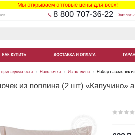
Мы открываем оптовые цены для всех!
8 800 707-36-22
нов
Заказать 
КАК КУПИТЬ
ДОСТАВКА И ОПЛАТА
ГАРА
 принадлежности
Наволочки
Из поплина
Набор наволочек из
очек из поплина (2 шт) «Капучино» а