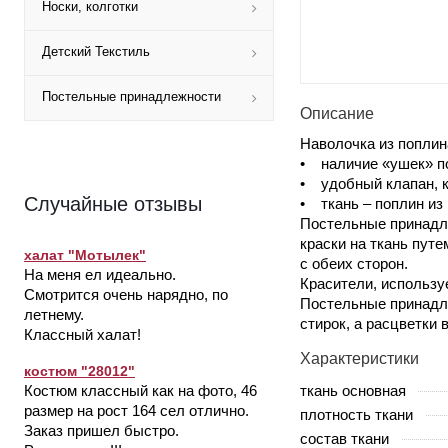
Носки, колготки
Детский Текстиль
Постельные принадлежности
Описание
Наволочка из поплин
• наличие «ушек» по
• удобный клапан, к
Случайные отзывы
• ткань – поплин из
Постельные принадл
краски на ткань пут
халат "Мотылек"
с обеих сторон.
На меня ел идеально.
Красители, использу
Смотрится очень нарядно, по
Постельные принадле
летнему.
стирок, а расцветки 
Классный халат!
Характеристики
костюм "28012"
ткань основная
Костюм классный как на фото, 46
размер на рост 164 сел отлично.
плотность ткани
Заказ пришел быстро.
состав ткани