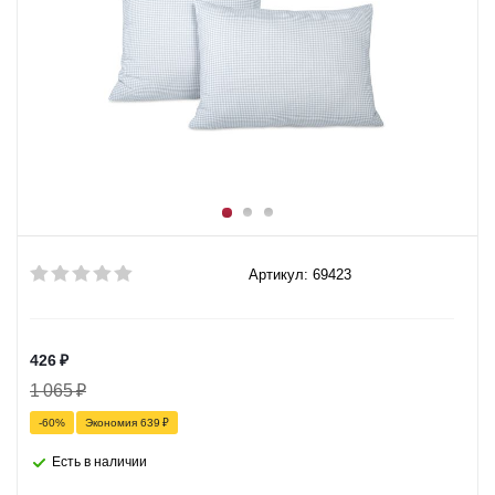
Артикул: 69423
426
₽
1 065
₽
-
60
%
Экономия
639
₽
Есть в наличии