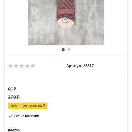
Артикул: 83517
68
₽
170
₽
-
60
%
Экономия
102
₽
Есть в наличии
размер