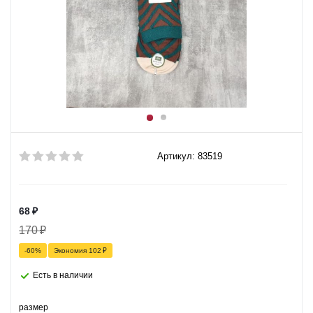
Артикул: 83519
68
₽
170
₽
-
60
%
Экономия
102
₽
Есть в наличии
размер