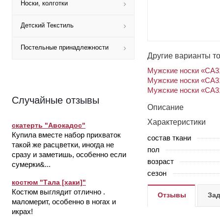
Носки, колготки
Детский Текстиль
Постельные принадлежности
Другие варианты т
Мужские носки «СА31
Мужские носки «СА31
Мужские носки «СА31
Случайные отзывы
Описание
Характеристики
скатерть "Авокадос"
Купила вместе набор прихваток
состав ткани
такой же расцветки, иногда не
пол
сразу и заметишь, особенно если
возраст
сумерки&...
сезон
костюм "Тала [хаки]"
Костюм выглядит отлично .
Отзывы
Зад
маломерит, особенно в ногах и
икрах!