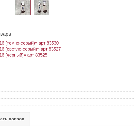
овара
6 (темно-серый)» арт 83530
6 (светло-серый)» арт 83527
6 (черный)» арт 83525
ать вопрос