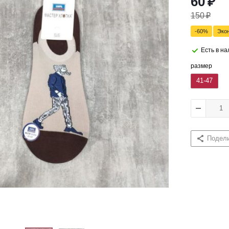
60
₽
150
₽
-
60
%
Эко
Есть в н
размер
41-47
Подел