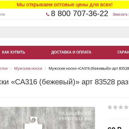
Мы открываем оптовые цены для всех!
8 800 707-36-22
нов
Заказать 
КАК КУПИТЬ
ДОСТАВКА И ОПЛАТА
ГАРА
отки
Мужские носки
Мужские носки «СА316 (бежевый)» арт 83528
ки «СА316 (бежевый)» арт 83528 раз