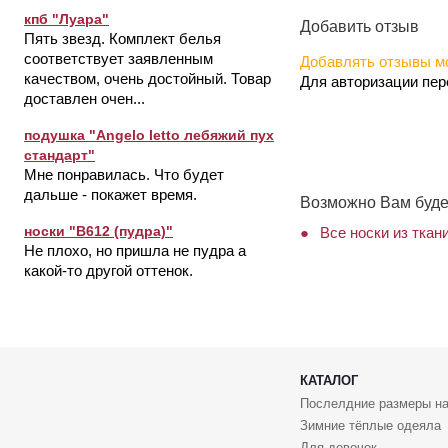
кпб "Луара"
Добавить отзыв
Пять звезд. Комплект белья
соответствует заявленным
Добавлять отзывы мо
качеством, очень достойный. Товар
Для авторизации пе
доставлен очен...
подушка "Angelo letto лебяжий пух
стандарт"
Мне понравилась. Что будет
дальше - покажет время.
Возможно Вам буде
носки "В612 (пудра)"
Все носки из ткан
Не плохо, но пришла не пудра а
какой-то другой оттенок.
КАТАЛОГ
Послелдние размеры на
Зимние тёплые одеяла
Для девочек