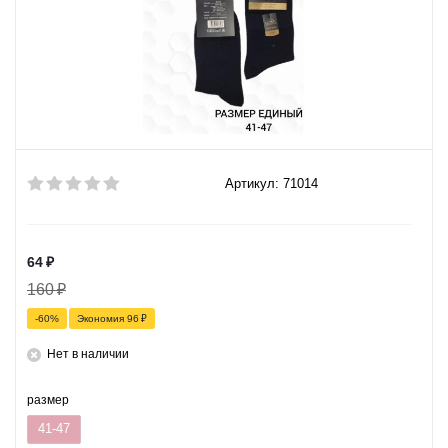
Артикул: 71014
64
₽
160
₽
-
60
%
Экономия
96
₽
Нет в наличии
размер
41-47