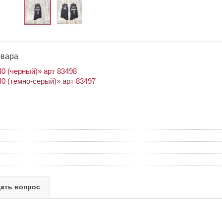
овара
0 (черный)» арт 83498
0 (темно-серый)» арт 83497
ать вопрос