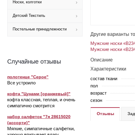
Носки, колготки
Детский Текстиль
Постельные принадлежности
Другие варианты т
Мужские носки «В234
Мужские носки «В234
Описание
Случайные отзывы
Характеристики
полотенце "Серое"
состав ткани
Все устроило
пол
возраст
кофта "Цунами [оранжевый]"
кофта классная, теплая, и очень
сезон
симпатично смотрится
Отзывы
Зад
набор салфеток "7я 28615020
(ассорти)"
Мягкие, симпатичные салфетки,
хорошо впитывает влагу,