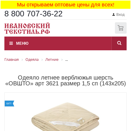
Мы открываем оптовые цены для всех!
8 800 707-36-22
Вход
0
МЕНЮ
Главная
Одеяла
Летние
...
Одеяло летнее верблюжья шерсть
«ОВШТО» арт 3621 размер 1,5 сп (143x205)
ХИТ!