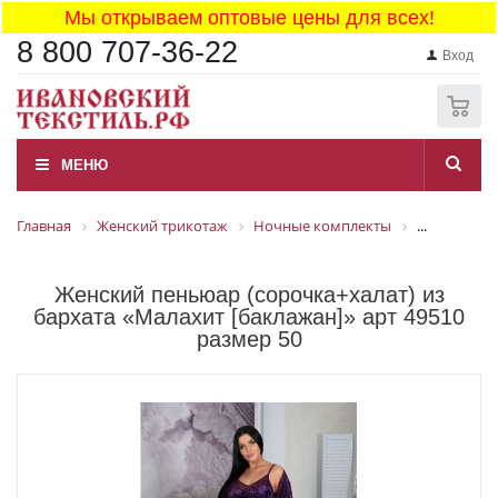
Мы открываем оптовые цены для всех!
8 800 707-36-22
Вход
0
МЕНЮ
Главная
Женский трикотаж
Ночные комплекты
...
Женский пеньюар (сорочка+халат) из
бархата «Малахит [баклажан]» арт 49510
размер 50