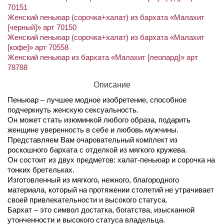
70151
Женский пеньюар (сорочка+халат) из бархата «Малахит
[черный]» арт 70150
Женский пеньюар (сорочка+халат) из бархата «Малахит
[кофе]» арт 70558
Женский пеньюар из бархата «Малахит [леопард]» арт
78788
Описание
Пеньюар – лучшее модное изобретение, способное
подчеркнуть женскую сексуальность.
Он может стать изюминкой любого образа, подарить
женщине уверенность в себе и любовь мужчины.
Представляем Вам очаровательный комплект из
роскошного бархата с отделкой из мягкого кружева.
Он состоит из двух предметов: халат-пеньюар и сорочка на
тонких бретельках.
Изготовленный из мягкого, нежного, благородного
материала, который на протяжении столетий не утрачивает
своей привлекательности и высокого статуса.
Бархат – это символ достатка, богатства, изысканной
утонченности и высокого статуса владельца.