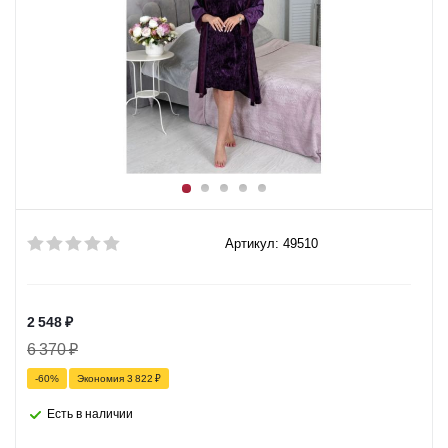
Артикул: 49510
2 548
₽
6 370
₽
-
60
%
Экономия
3 822
₽
Есть в наличии