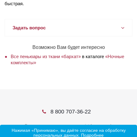
быстрая.
Задать вопрос
Возможно Вам будет интересно
Все пеньюары из ткани «бархат»
в каталоге
«Ночные
комплекты»
8 800 707-36-22
В соцсетях ищите нас по слову ivtrf или ивтрф
Нажимая «Принимаю», вы даёте согласие на обработку
персональных данных.
Подробнее