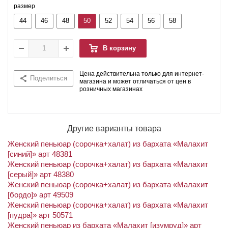
размер
44
46
48
50
52
54
56
58
В корзину
Цена действительна только для интернет-
Поделиться
магазина и может отличаться от цен в
розничных магазинах
Другие варианты товара
Женский пеньюар (сорочка+халат) из бархата «Малахит
[синий]» арт 48381
Женский пеньюар (сорочка+халат) из бархата «Малахит
[серый]» арт 48380
Женский пеньюар (сорочка+халат) из бархата «Малахит
[бордо]» арт 49509
Женский пеньюар (сорочка+халат) из бархата «Малахит
[пудра]» арт 50571
Женский пеньюар из бархата «Малахит [изумруд]» арт