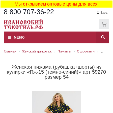
Мы открываем оптовые цены для всех!
8 800 707-36-22
Вход
0
МЕНЮ
Главная
Женский трикотаж
Пижамы
С шортами
...
Женская пижама (рубашка+шорты) из
кулирки «Пж-15 (темно-синий)» арт 59270
размер 54