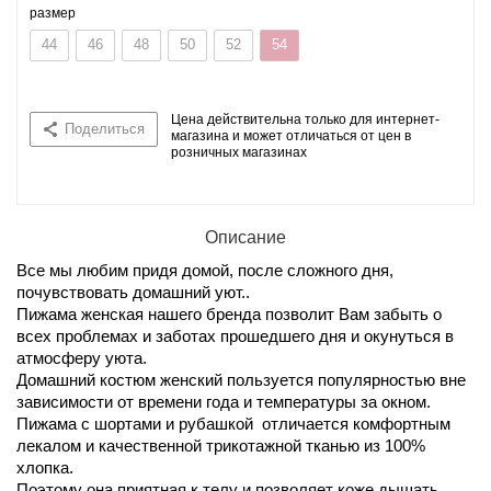
размер
44
46
48
50
52
54
Цена действительна только для интернет-
Поделиться
магазина и может отличаться от цен в
розничных магазинах
Описание
Все мы любим придя домой, после сложного дня,
почувствовать домашний уют..
Пижама женская нашего бренда позволит Вам забыть о
всех проблемах и заботах прошедшего дня и окунуться в
атмосферу уюта.
Домашний костюм женский пользуется популярностью вне
зависимости от времени года и температуры за окном.
Пижама с шортами и рубашкой отличается комфортным
лекалом и качественной трикотажной тканью из 100%
хлопка.
Поэтому она приятная к телу и позволяет коже дышать.