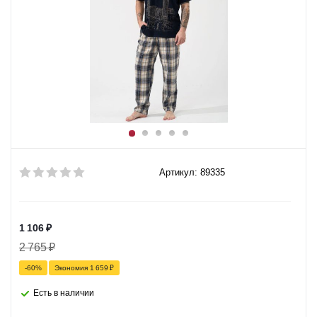
Артикул: 89335
1 106
₽
2 765
₽
-
60
%
Экономия
1 659
₽
Есть в наличии