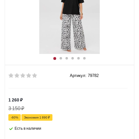
Артикул: 79782
1 260
₽
3 150
₽
-
60
%
Экономия
1 890
₽
Есть в наличии