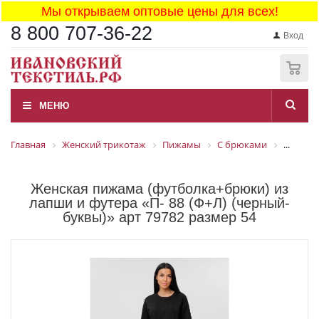
Мы открываем оптовые цены для всех!
8 800 707-36-22
Вход
0
МЕНЮ
Главная
Женский трикотаж
Пижамы
С брюками
...
Женская пижама (футболка+брюки) из
лапши и футера «П- 88 (Ф+Л) (черный-
буквы)» арт 79782 размер 54