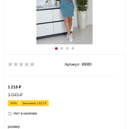
Артикул: 49080
1 218
₽
3 045
₽
-
60
%
Экономия
1 827
₽
Нет в наличии
размер