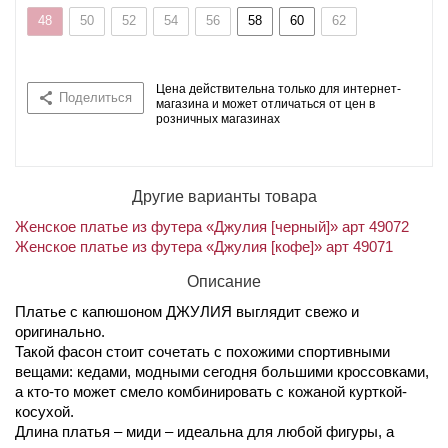
48
50
52
54
56
58
60
62
Цена действительна только для интернет-
Поделиться
магазина и может отличаться от цен в
розничных магазинах
Другие варианты товара
Женское платье из футера «Джулия [черный]» арт 49072
Женское платье из футера «Джулия [кофе]» арт 49071
Описание
Платье с капюшоном ДЖУЛИЯ выглядит свежо и
оригинально.
Такой фасон стоит сочетать с похожими спортивными
вещами: кедами, модными сегодня большими кроссовками,
а кто-то может смело комбинировать с кожаной курткой-
косухой.
Длина платья – миди – идеальна для любой фигуры, а