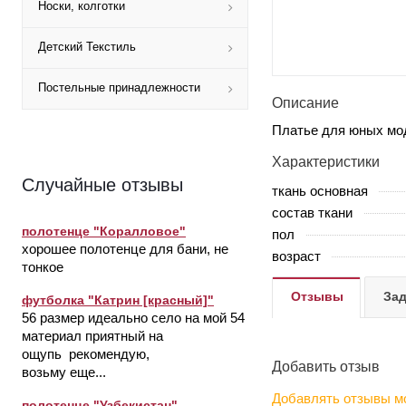
Носки, колготки
Детский Текстиль
Постельные принадлежности
Описание
Платье для юных мод
Характеристики
Случайные отзывы
ткань основная
состав ткани
полотенце "Коралловое"
пол
хорошее полотенце для бани, не
возраст
тонкое
Отзывы
Зад
футболка "Катрин [красный]"
56 размер идеально село на мой 54
материал приятный на
ощупь рекомендую,
Добавить отзыв
возьму еще...
Добавлять отзывы мо
полотенце "Узбекистан"