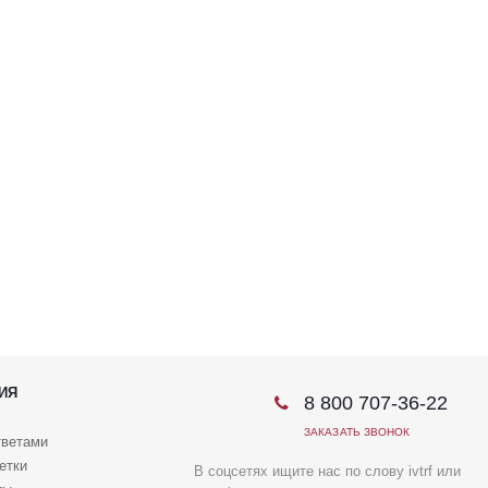
ИЯ
8 800 707-36-22
ЗАКАЗАТЬ ЗВОНОК
тветами
етки
В соцсетях ищите нас по слову ivtrf или