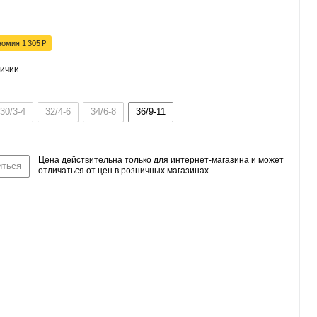
номия
1 305
₽
личии
30/3-4
32/4-6
34/6-8
36/9-11
Цена действительна только для интернет-магазина и может
иться
отличаться от цен в розничных магазинах