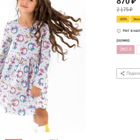
870
₽
2 175
₽
-
60
%
Эко
Нет в на
размер
28/2-3
Подел