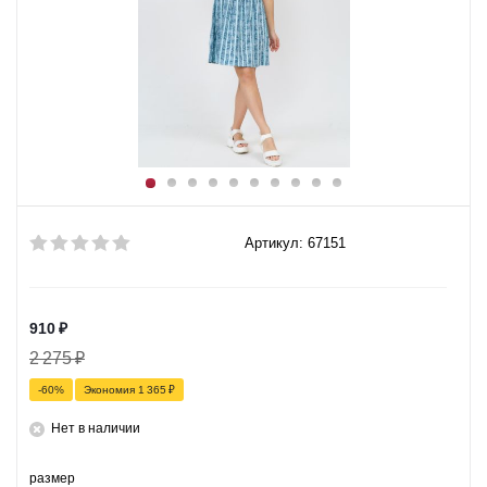
Артикул: 67151
910
₽
2 275
₽
-
60
%
Экономия
1 365
₽
Нет в наличии
размер